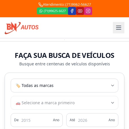
Atendimento: (
71
)
9962
-
56627
(
71
)
99625
-
6627
FAÇA SUA BUSCA DE VEÍCULOS
Busque entre centenas de veículos disponíveis
De
Ano
Até
Ano