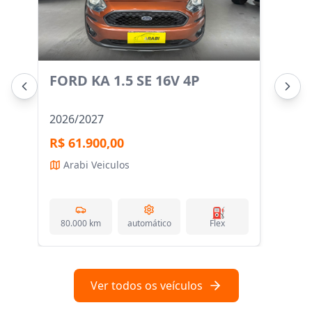
FORD KA 1.5 SE 16V 4P
PEU
AL
2026/2027
201
R$ 61.900,00
SO
Arabi Veiculos
A
⛽
80.000
km
automático
Flex
72
Ver todos os veículos